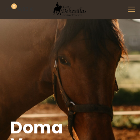
0
0,00 €
Doma