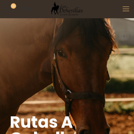
0
0,00 €
Rutas A