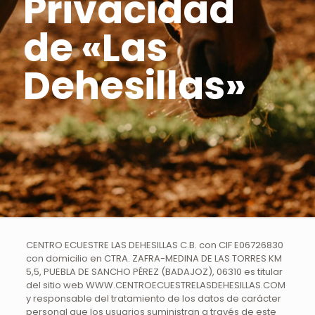
Privacidad
de «Las
Dehesillas»
CENTRO ECUESTRE LAS DEHESILLAS C.B. con CIF E06726830
con domicilio en CTRA. ZAFRA-MEDINA DE LAS TORRES KM
5,5, PUEBLA DE SANCHO PÉREZ (BADAJOZ), 06310 es titular
del sitio web WWW.CENTROECUESTRELASDEHESILLAS.COM
y responsable del tratamiento de los datos de carácter
personal que los usuarios suministran a través de este